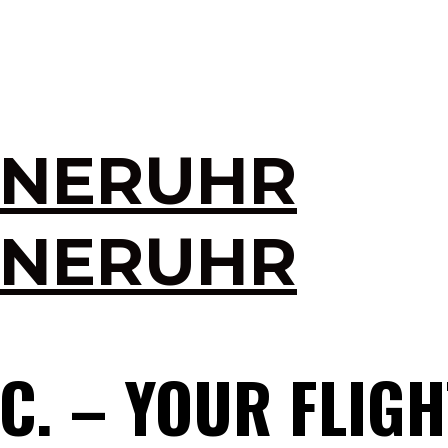
INERUHR
INERUHR
C. – YOUR FLIGH