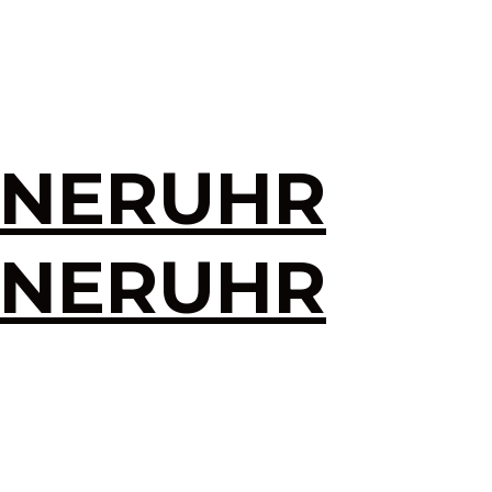
INERUHR
INERUHR