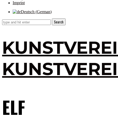
Imprint
Deutsch
(
German
)
KUNSTVERE
KUNSTVERE
ELF