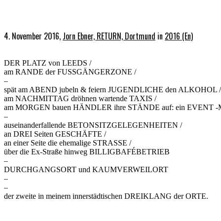
4. November 2016,
Jorn Ebner, RETURN, Dortmund
in
2016 (En)
DER PLATZ von LEEDS /
am RANDE der FUSSGÄNGERZONE /
–
spät am ABEND jubeln & feiern JUGENDLICHE den ALKOHOL /
am NACHMITTAG dröhnen wartende TAXIS /
am MORGEN bauen HÄNDLER ihre STÄNDE auf: ein EVENT
–
auseinanderfallende BETONSITZGELEGENHEITEN /
an DREI Seiten GESCHÄFTE /
an einer Seite die ehemalige STRASSE /
über die Ex-Straße hinweg BILLIGBAFÉBETRIEB
–
DURCHGANGSORT und KAUMVERWEILORT
–
–
der zweite in meinem innerstädtischen DREIKLANG der ORTE.